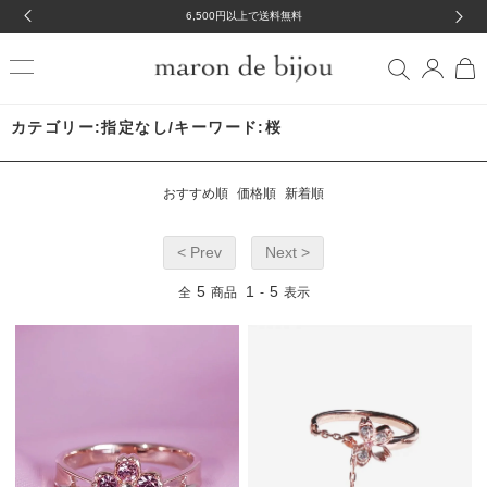
6,500円以上で送料無料
カテゴリー:指定なし/キーワード:桜
おすすめ順
価格順
新着順
< Prev
Next >
5
1
5
全
商品
-
表示