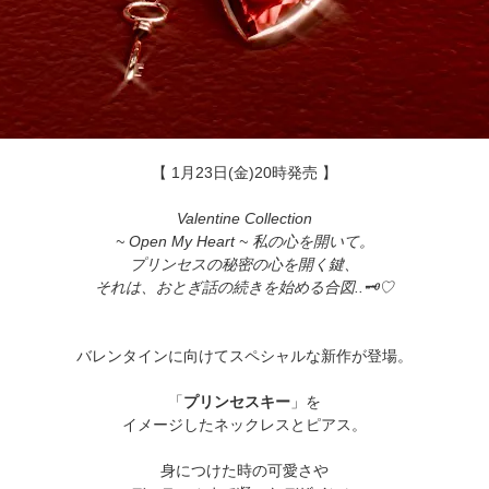
【 1月23日(金)20時発売 】
Valentine Collection
~ Open My Heart ~ 私の心を開いて。
プリンセスの秘密の心を開く鍵、
それは、おとぎ話の続きを始める合図..🗝♡
バレンタインに向けてスペシャルな新作が登場。
「
プリンセスキー
」を
イメージしたネックレスとピアス。
身につけた時の可愛さや