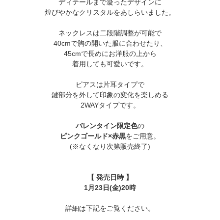
ディテールまで凝ったデザインに
煌びやかなクリスタルをあしらいました。
ネックレスは二段階調整が可能で
40cmで胸の開いた服に合わせたり、
45cmで長めにお洋服の上から
着用しても可愛いです。
ピアスは片耳タイプで
鍵部分を外して印象の変化を楽しめる
2WAYタイプです。
バレンタイン限定色
の
ピンクゴールド×赤黒
をご用意。
(※なくなり次第販売終了)
【 発売日時 】
1月23日(金)20時
詳細は下記をご覧ください。