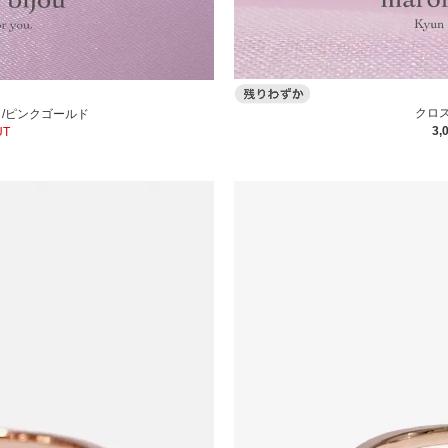
クロ
/ピンクゴールド
3,
UT