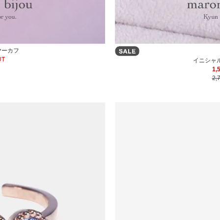
ヤーカフ
UT
イニシャルリ
1,
2,