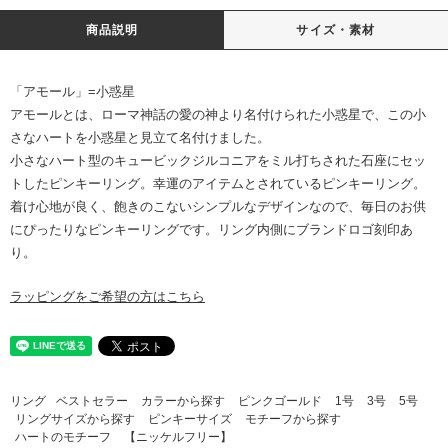
商品説明
サイズ・素材
「アモール」=小惑星
アモールとは、ローマ神話の愛の神より名付けられた小惑星で、この小
さなハートを小惑星と見立て名付けました。
小さなハート型のキュービックジルコニアをミル打ちされた石座にセッ
トしたピンキーリング。幸運のアイテムとされているピンキーリング。
着け心地が良く、飽きのこないシンプルなデザインなので、毎日のお供
にぴったりなピンキーリングです。リング内側にブランドロゴ刻印あ
り。
ラッピングをご希望の方はこちら
リング
ベストセラー
カラーから探す
ピンクゴールド
1号
3号
5号
リングサイズから探す
ピンキーサイズ
モチーフから探す
ハートのモチーフ
【ニッケルフリー】