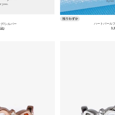
ハートパールプ
グ/シルバー
3,
税込)