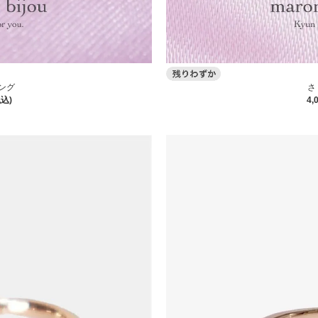
ング
さ
税込)
4,