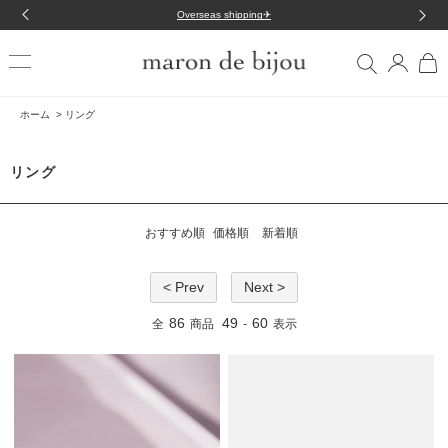
7/31 人気の8アイテムが再入荷
ホーム
>
リング
リング
おすすめ順
価格順
新着順
< Prev
Next >
86
49
60
全
商品
-
表示