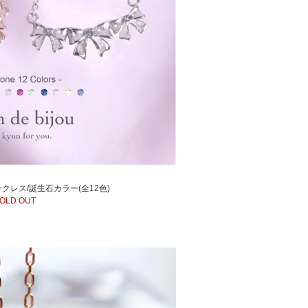
レス/誕生石カラー(全12色)
OLD OUT