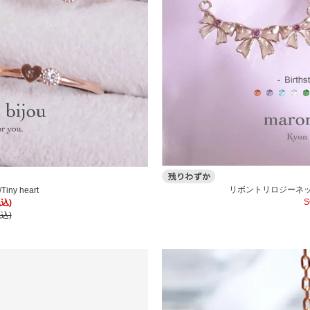
リボントリロジーネック
y heart
S
税込)
税込)