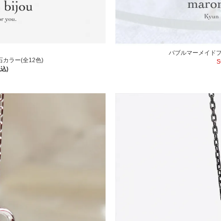
バブルマーメイドプ
カラー(全12色)
S
税込)