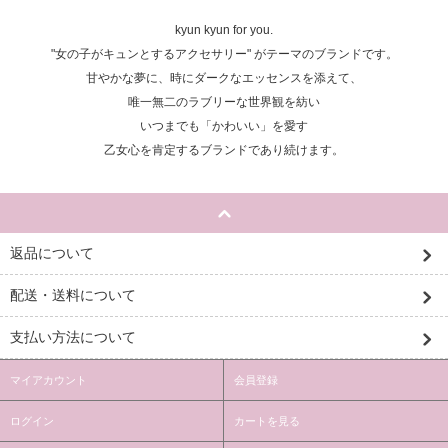
kyun kyun for you.
"女の子がキュンとするアクセサリー" がテーマのブランドです。
甘やかな夢に、時にダークなエッセンスを添えて、
唯一無二のラブリーな世界観を紡い
いつまでも「かわいい」を愛す
乙女心を肯定するブランドであり続けます。
返品について
配送・送料について
支払い方法について
マイアカウント
会員登録
ログイン
カートを見る