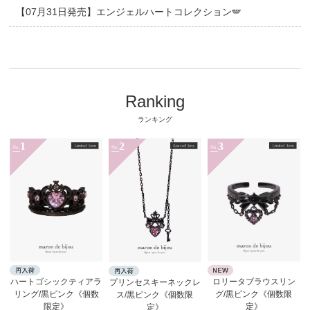
【07月31日発売】エンジェルハートコレクション🪽
Ranking
ランキング
1
2
3
No.
No.
No.
ロリータブラウスリン
ハートゴシックティアラ
プリンセスキーネックレ
グ/黒ピンク《個数限
リング/黒ピンク《個数
ス/黒ピンク《個数限
定》
限定》
定》