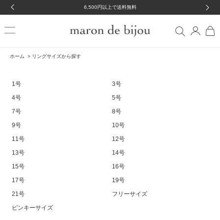
6,500円以上で送料無料
ホーム
>
リングサイズから探す
1号
3号
4号
5号
7号
8号
9号
10号
11号
12号
13号
14号
15号
16号
17号
19号
21号
フリーサイズ
ピンキーサイズ