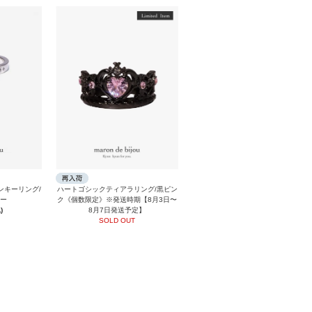
ンキーリング/
ハートゴシックティアラリング/黒ピン
ルー
ク《個数限定》※発送時期【8月3日〜
)
8月7日発送予定】
SOLD OUT