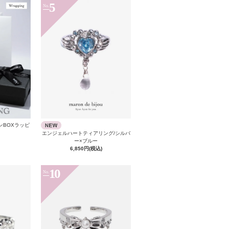
5
No.
ンBOXラッピ
エンジェルハートティアリング/シルバ
ー×ブルー
6,850円(税込)
10
No.