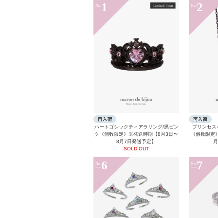
1
2
No.
No.
ハートゴシックティアラリング/黒ピン
プリンセス
ク《個数限定》※発送時期【8月3日〜
《個数限定》
8月7日発送予定】
月
SOLD OUT
6
7
No.
No.