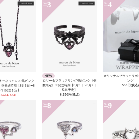
3
4
No.
No.
オリジナルブラックリボ
ング
ロリータブラウスリング/黒ピンク《個
キーネックレス/黒ピンク
550円(税込)
数限定》※発送時期【8月3日〜8月7日
※発送時期【8月3日〜8
発送予定】
7日発送予定】
6,250円(税込)
SOLD OUT
8
9
No.
No.