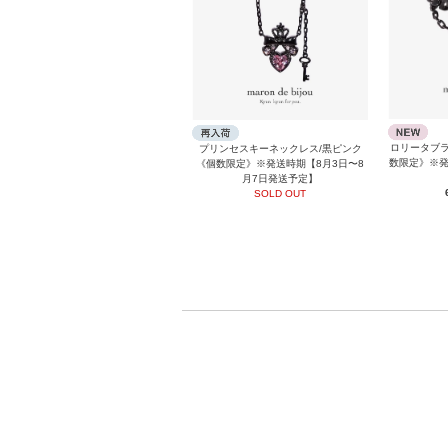
ロリータブラ
プリンセスキーネックレス/黒ピンク
数限定》※発
《個数限定》※発送時期【8月3日〜8
月7日発送予定】
SOLD OUT