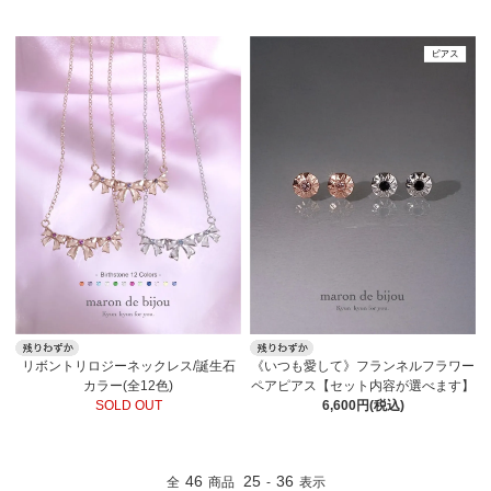
リボントリロジーネックレス/誕生石
《いつも愛して》フランネルフラワー
カラー(全12色)
ペアピアス【セット内容が選べます】
SOLD OUT
6,600円(税込)
46
25
36
全
商品
-
表示